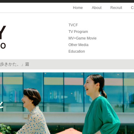
Home
About
Recruit
C
TVCF
TV Program
MV+Game Movie
Other Media
Education
しい歩きかた。」篇