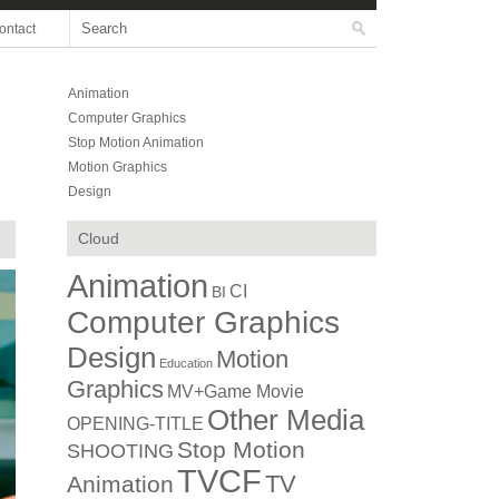
ontact
Animation
Computer Graphics
Stop Motion Animation
Motion Graphics
Design
Cloud
Animation
CI
BI
Computer Graphics
Design
Motion
Education
Graphics
MV+Game Movie
Other Media
OPENING-TITLE
Stop Motion
SHOOTING
TVCF
TV
Animation