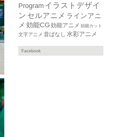
イラストデザイ
Program
ン
セルアニメ
ラインアニ
メ
効能CG
効能アニメ
効能カット
水彩アニメ
昔ばなし
文字アニメ
Facebook