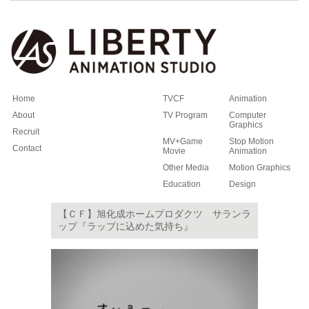
Home
TVCF
Animation
About
TV Program
Computer
Graphics
Recruit
MV+Game
Stop Motion
Contact
Movie
Animation
Other Media
Motion Graphics
Education
Design
【ＣＦ】旭化成ホームプロダクツ サランラ
ップ『ラップに込めた気持ち』