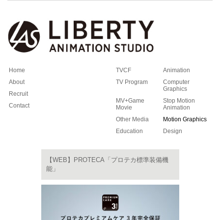
Home
TVCF
Animation
About
TV Program
Computer
Graphics
Recruit
MV+Game
Stop Motion
Contact
Movie
Animation
Other Media
Motion Graphics
Education
Design
【WEB】PROTECA「プロテカ標準装備機
能」