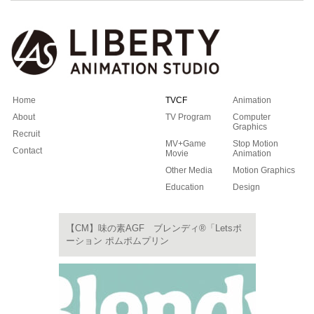
Home
TVCF
Animation
About
TV Program
Computer
Graphics
Recruit
MV+Game
Stop Motion
Contact
Movie
Animation
Other Media
Motion Graphics
Education
Design
【CM】味の素AGF ブレンディ®「Letsポ
ーション ポムポムプリン