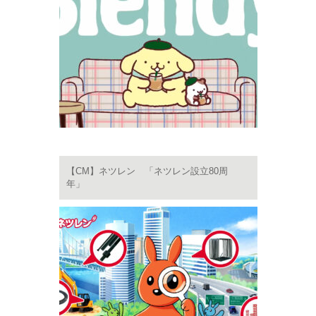
【CM】ネツレン 「ネツレン設立80周
年」