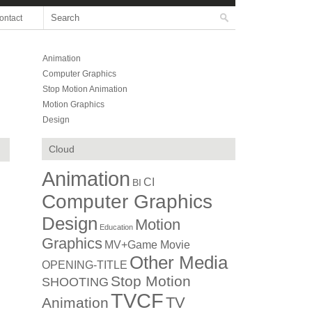
ontact
Animation
Computer Graphics
Stop Motion Animation
Motion Graphics
Design
Cloud
Animation
CI
BI
Computer Graphics
Design
Motion
Education
Graphics
MV+Game Movie
Other Media
OPENING-TITLE
Stop Motion
SHOOTING
TVCF
TV
Animation