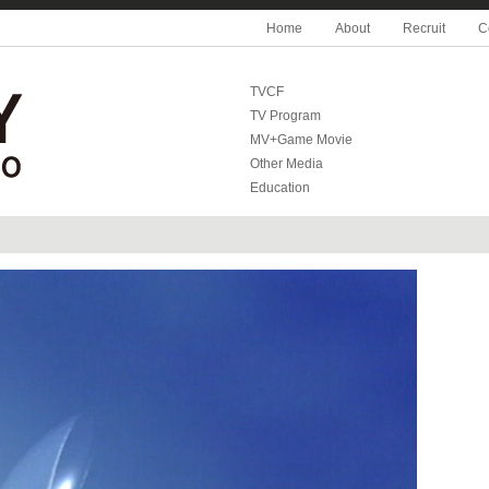
Home
About
Recruit
C
TVCF
TV Program
MV+Game Movie
Other Media
Education