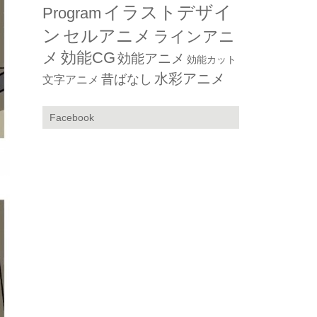
イラストデザイ
Program
ン
セルアニメ
ラインアニ
メ
効能CG
効能アニメ
効能カット
水彩アニメ
昔ばなし
文字アニメ
Facebook