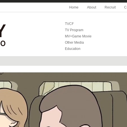
Home
About
Recruit
C
TVCF
TV Program
MV+Game Movie
Other Media
Education