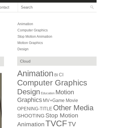
ontact
Animation
Computer Graphics
Stop Motion Animation
Motion Graphics
Design
Cloud
Animation
CI
BI
Computer Graphics
Design
Motion
Education
Graphics
MV+Game Movie
Other Media
OPENING-TITLE
Stop Motion
SHOOTING
TVCF
TV
Animation