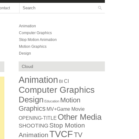
ontact
Animation
Computer Graphics
Stop Motion Animation
Motion Graphics
Design
Cloud
Animation
CI
BI
Computer Graphics
Design
Motion
Education
Graphics
MV+Game Movie
Other Media
OPENING-TITLE
Stop Motion
SHOOTING
TVCF
TV
Animation