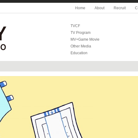
Home
About
Recruit
C
TVCF
TV Program
MV+Game Movie
Other Media
Education