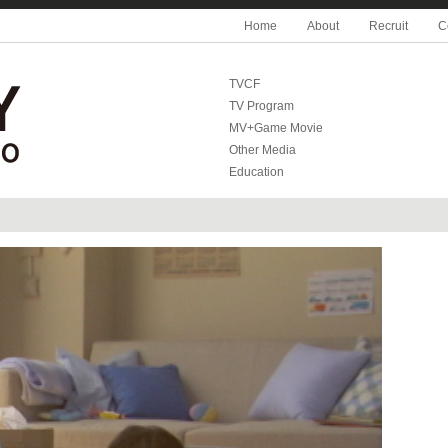
Home
About
Recruit
C
TVCF
TV Program
MV+Game Movie
Other Media
Education