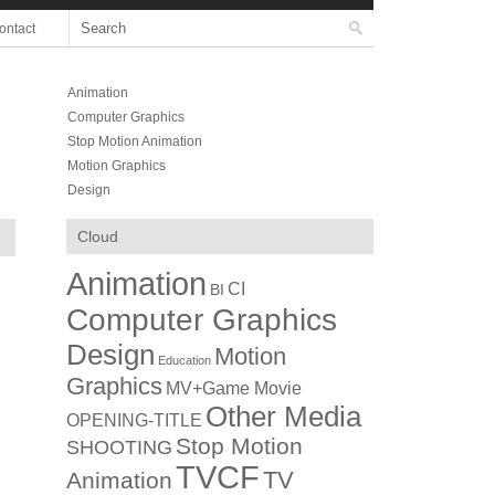
ontact
Animation
Computer Graphics
Stop Motion Animation
Motion Graphics
Design
Cloud
Animation
CI
BI
Computer Graphics
Design
Motion
Education
Graphics
MV+Game Movie
Other Media
OPENING-TITLE
Stop Motion
SHOOTING
TVCF
TV
Animation