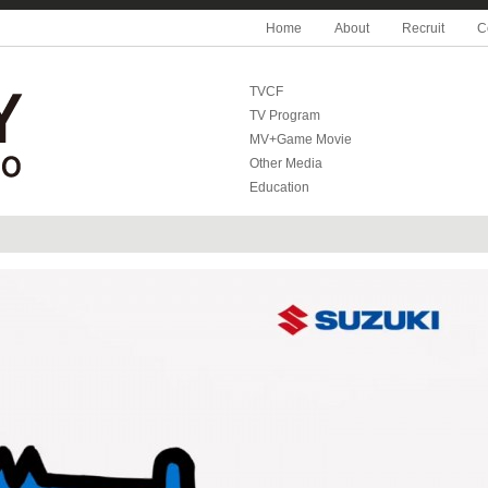
Home
About
Recruit
C
TVCF
TV Program
MV+Game Movie
Other Media
Education