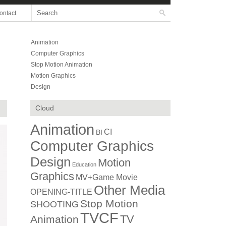
ontact
Animation
Computer Graphics
Stop Motion Animation
Motion Graphics
Design
Cloud
Animation
CI
BI
Computer Graphics
Design
Motion
Education
Graphics
MV+Game Movie
Other Media
OPENING-TITLE
Stop Motion
SHOOTING
TVCF
TV
Animation