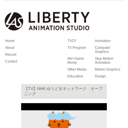
Home
TVCF
Animation
About
TV Program
Computer
Graphics
Recruit
MV+Game
Stop Motion
Contact
Movie
Animation
Other Media
Motion Graphics
Education
Design
【TV】NHK ゆうどきネットワーク オープ
ニング