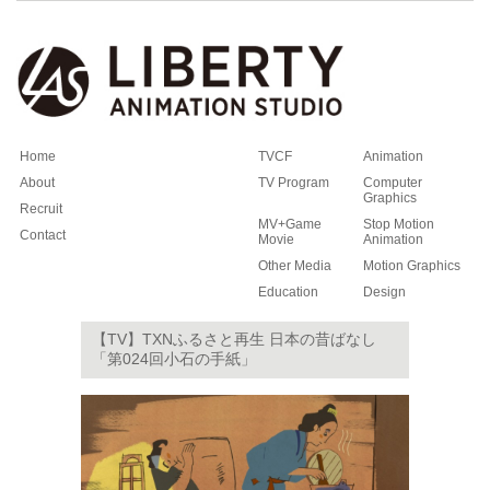
Home
TVCF
Animation
About
TV Program
Computer
Graphics
Recruit
MV+Game
Stop Motion
Contact
Movie
Animation
Other Media
Motion Graphics
Education
Design
【TV】TXNふるさと再生 日本の昔ばなし
「第024回小石の手紙」