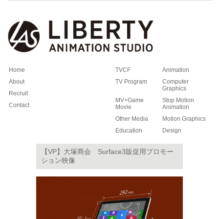
Home
TVCF
Animation
About
TV Program
Computer
Graphics
Recruit
MV+Game
Stop Motion
Contact
Movie
Animation
Other Media
Motion Graphics
Education
Design
【VP】大塚商会 Surface3販促用プロモー
ション映像