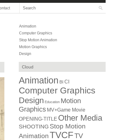
ontact
Animation
Computer Graphics
Stop Motion Animation
Motion Graphics
Design
Cloud
Animation
CI
BI
Computer Graphics
Design
Motion
Education
Graphics
MV+Game Movie
Other Media
OPENING-TITLE
Stop Motion
SHOOTING
TVCF
TV
Animation