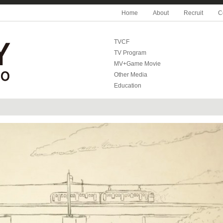
Home
About
Recruit
C
TVCF
TV Program
MV+Game Movie
Other Media
Education