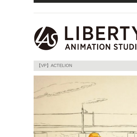
【VP】ACTELION