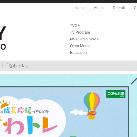
Home
About
Recruit
C
TVCF
TV Program
MV+Game Movie
Other Media
Education
クト「なわトレ」