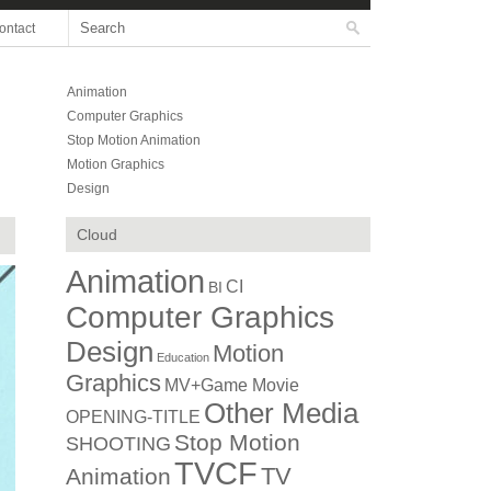
ontact
Animation
Computer Graphics
Stop Motion Animation
Motion Graphics
Design
Cloud
Animation
CI
BI
Computer Graphics
Design
Motion
Education
Graphics
MV+Game Movie
Other Media
OPENING-TITLE
Stop Motion
SHOOTING
TVCF
TV
Animation