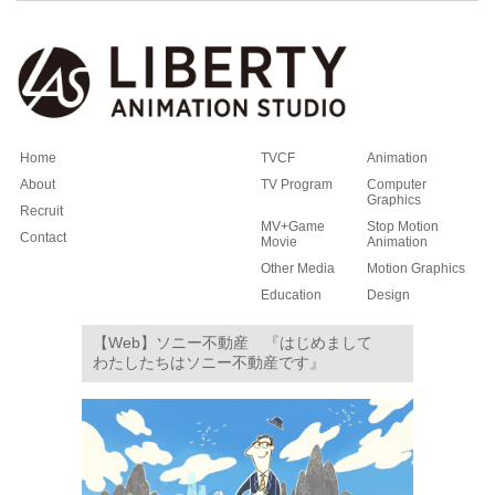
Home
TVCF
Animation
About
TV Program
Computer
Graphics
Recruit
MV+Game
Stop Motion
Contact
Movie
Animation
Other Media
Motion Graphics
Education
Design
【Web】ソニー不動産 『はじめまして
わたしたちはソニー不動産です』