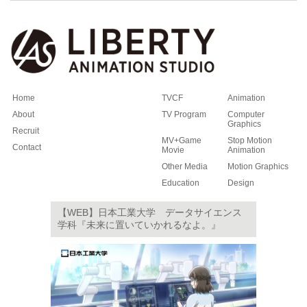
Home
TVCF
Animation
About
TV Program
Computer
Graphics
Recruit
MV+Game
Stop Motion
Contact
Movie
Animation
Other Media
Motion Graphics
Education
Design
【WEB】日本工業大学 データサイエンス
学科『未来に置いていかれるなよ。』