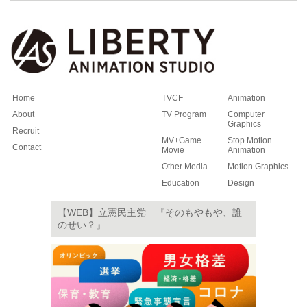
Home
TVCF
Animation
About
TV Program
Computer
Graphics
Recruit
MV+Game
Stop Motion
Contact
Movie
Animation
Other Media
Motion Graphics
Education
Design
【WEB】立憲民主党 『そのもやもや、誰
のせい？』