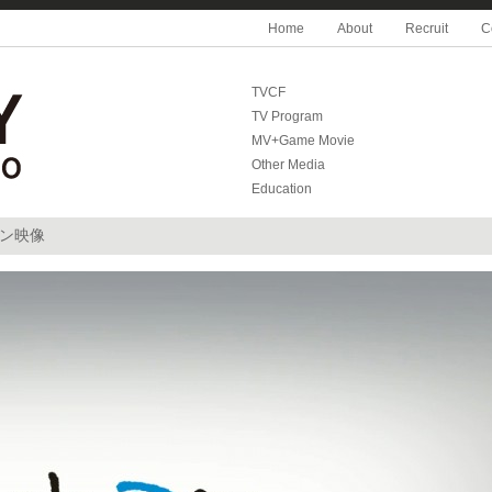
Home
About
Recruit
C
TVCF
TV Program
MV+Game Movie
Other Media
Education
ション映像