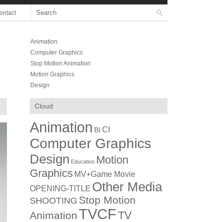
ontact
Animation
Computer Graphics
Stop Motion Animation
Motion Graphics
Design
Cloud
Animation
CI
BI
Computer Graphics
Design
Motion
Education
Graphics
MV+Game Movie
Other Media
OPENING-TITLE
Stop Motion
SHOOTING
TVCF
TV
Animation