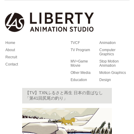
Home
TVCF
Animation
About
TV Program
Computer
Graphics
Recruit
MV+Game
Stop Motion
Contact
Movie
Animation
Other Media
Motion Graphics
Education
Design
【TV】TXNふるさと再生 日本の昔ばなし
「第41回尻尾の釣り」